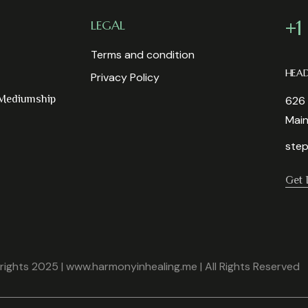
+1
LEGAL
Terms and condition
HEA
Privacy Policy
 Mediumship
626 
Mai
step
Get 
ights 2025 | www.harmonyinhealing.me | All Rights Reserved