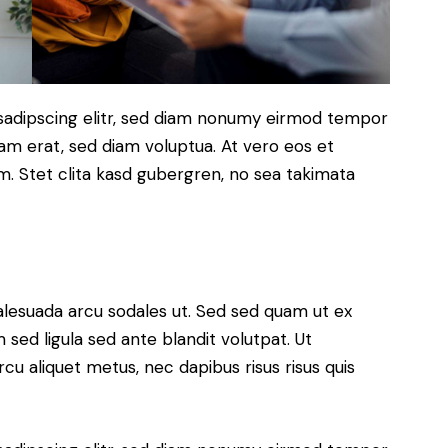
sadipscing elitr, sed diam nonumy eirmod tempor
yam erat, sed diam voluptua. At vero eos et
. Stet clita kasd gubergren, no sea takimata
alesuada arcu sodales ut. Sed sed quam ut ex
ed ligula sed ante blandit volutpat. Ut
rcu aliquet metus, nec dapibus risus risus quis