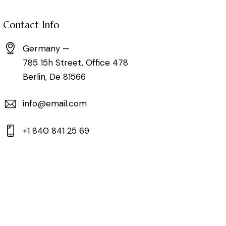
Contact Info
Germany —
785 15h Street, Office 478
Berlin, De 81566
info@email.com
+1 840 841 25 69