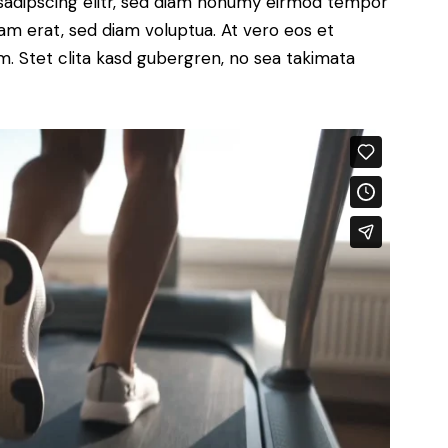
sadipscing elitr, sed diam nonumy eirmod tempor
yam erat, sed diam voluptua. At vero eos et
. Stet clita kasd gubergren, no sea takimata