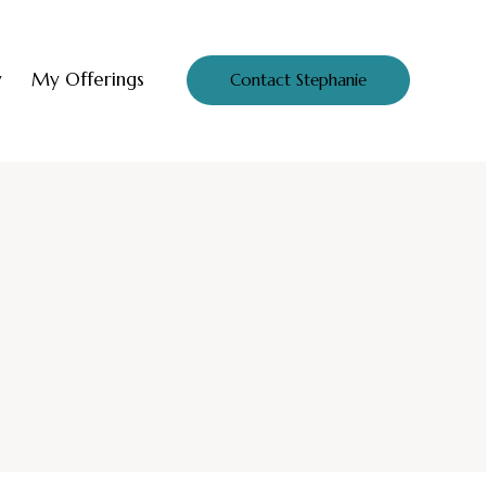
y
My Offerings
Contact Stephanie