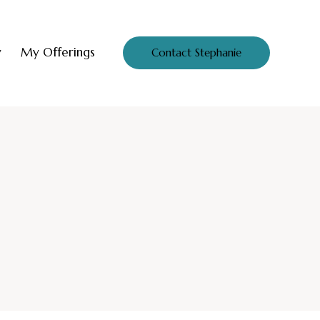
y
My Offerings
Contact Stephanie