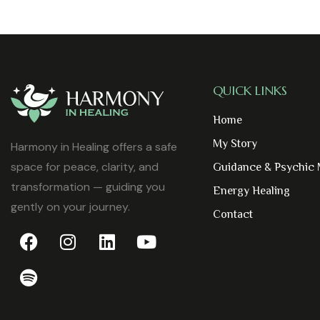
QUICK LINKS
Home
My Story
Harmony in Healing offers a safe
space for peace, clarity, and
Guidance & Psychic
transformation — guiding you
Energy Healing
gently on your journey.
Contact