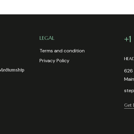
+1
LEGAL
Terms and condition
HEA
Privacy Policy
 Mediumship
626 
Mai
step
Get 