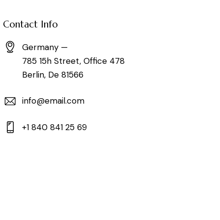
Contact Info
Germany —
785 15h Street, Office 478
Berlin, De 81566
info@email.com
+1 840 841 25 69