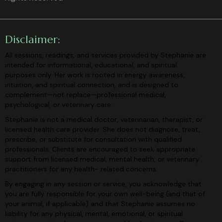
Disclaimer:
All sessions, readings, and services provided by Stephanie are
intended for
informational, educational, and spiritual
purposes only. Her work is rooted in
energy awareness,
intuition, and spiritual connection, and is designed to
complement—not replace—professional medical,
psychological, or veterinary
care.
Stephanie is not a medical doctor, veterinarian, therapist, or
licensed health care
provider. She does not diagnose, treat,
prescribe, or substitute for consultation
with qualified
professionals. Clients are encouraged to seek appropriate
support
from licensed medical, mental health, or veterinary
practitioners for any health-
related concerns.
By engaging in any session or service, you acknowledge that
you are fully
responsible for your own well-being (and that of
your animal, if applicable) and
that Stephanie assumes no
liability for any physical, mental, emotional, or
spiritual